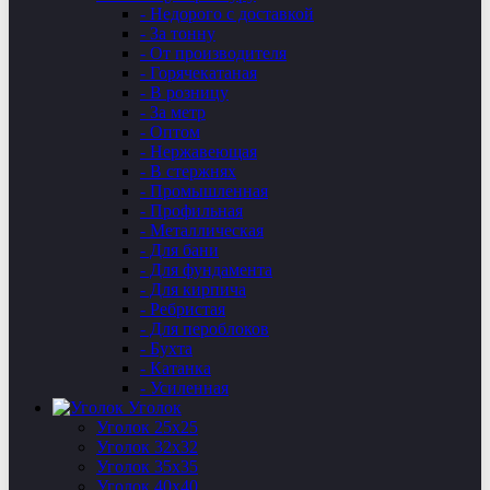
- Недорого с доставкой
- За тонну
- От производителя
- Горячекатаная
- В розницу
- За метр
- Оптом
- Нержавеющая
- В стержнях
- Промышленная
- Профильная
- Металлическая
- Для бани
- Для фундамента
- Для кирпича
- Ребристая
- Для пероблоков
- Бухта
- Катанка
- Усиленная
Уголок
Уголок 25х25
Уголок 32х32
Уголок 35х35
Уголок 40х40