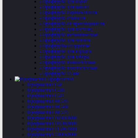
- Профтруба для ворот
- Профтруба для навеса
- Профтруба горячекатаная
- Профтруба стальная
- Профтруба от производителя
- Профтруба для лестниц
- Профтруба металлическая
- Профтруба для теплиц
- Профтрубы недорогие
- Профтруба для каркаса
- Профтруба для забора
- Профтруба тонкостенная
- Профтруба толстостенная
- Профтруба 15 мм
Профнастил
Профнастил C-8
Профнастил С-20
Профнастил C-21
Профнастил НС-35
Профнастил НС-60
Профнастил НС-75
Профнастил 1050х2000
Профнастил 1054х2000
Профнастил 1150х2000
Профнастил 1200х2000