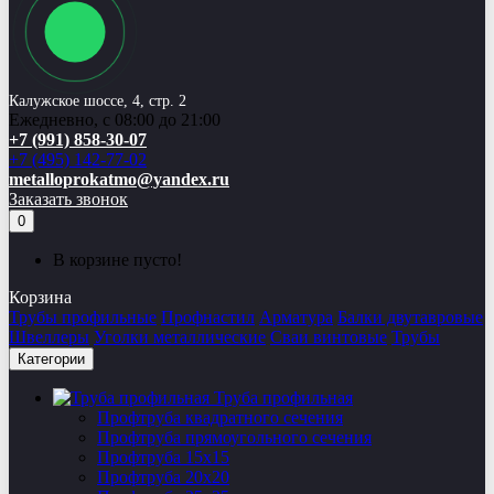
Калужское шоссе, 4, стр. 2
Ежедневно, с 08:00 до 21:00
+7 (991) 858-30-07
+7 (495) 142-77-02
metalloprokatmo@yandex.ru
Заказать звонок
0
В корзине пусто!
Корзина
Трубы профильные
Профнастил
Арматура
Балки двутавровые
Швеллеры
Уголки металлические
Сваи винтовые
Трубы
Категории
Труба профильная
Профтруба квадратного сечения
Профтруба прямоугольного сечения
Профтруба 15х15
Профтруба 20х20