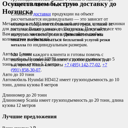
Осуществляем быструю доставку до
способный перевозить до 15 тонн.
Ногинска
Стоимость
доставки
продукции на объект
рассчитывается индивидуально — это зависит от
Металлопрокат МО имеет большой автопарк нужной техники
объема и габаритов поставляемого груза, а также от
для доставки Вашего заказа до Ногинска. Покупайте все что
того, насколько далеко от склада находится место
Вам нужно и заказывайте на нашем сайте в любых
выгрузки металлопроката.
Дополнительно вы
количествах и объемах!
можете воспользоваться
бесплатной услугой резки
по индивидуальным размерам.
металла
Авто до 5 тонн
Мы ценим каждого клиента и готовы помочь с
Автомобиль Hyundai HD78 имеет грузоподъемность до 5
выбором и советом! Звоните в любое удобное для
тонн, длина кузова 5.2 метра
вас время! Наши контакты
+7 (495) 142-77-02
,
+7
(991) 858-30-07
.
Авто до 10 тонн
Автомобиль Hyundai HD412 имеет грузоподъемность до 10
тонн, длина кузова 8 метров
Длинномер до 20 тонн
Длинномер Scania имеет грузоподъемность до 20 тонн, длина
кузова 12 метров
Лучшие предложения