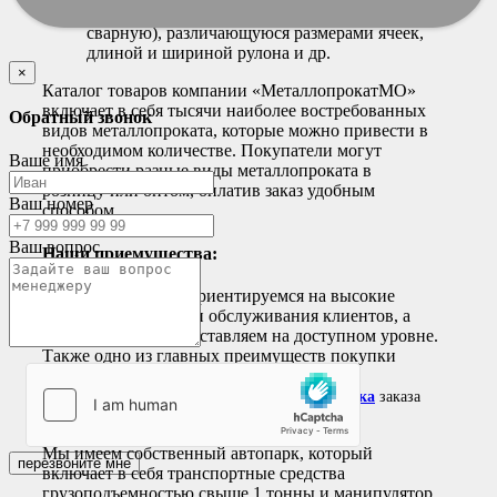
Сетку
рабица (оцинкованную, ПВХ,
сварную), различающуюся размерами ячеек,
длиной и шириной рулона и др.
×
Каталог товаров компании «МеталлопрокатМО»
включает в себя тысячи наиболее востребованных
Обратный звонок
видов металлопроката, которые можно привести в
необходимом количестве. Покупатели могут
Ваше имя
приобрести разные виды металлопроката в
розницу или оптом, оплатив заказ удобным
Ваш номер
способом.
Ваш вопрос
Наши приемущества:
В своей работе мы ориентируемся на высокие
стандарты качества и обслуживания клиентов, а
стоимость изделий оставляем на доступном уровне.
Также одно из главных преимуществ покупки
металлопроката
у нас — это возможность
самовывоза или удобная и
быстрая
доставка
заказа
по Ногинске и Московской области.
Мы имеем собственный автопарк, который
перезвоните мне
включает в себя транспортные средства
грузоподъемностью свыше 1 тонны и манипулятор,