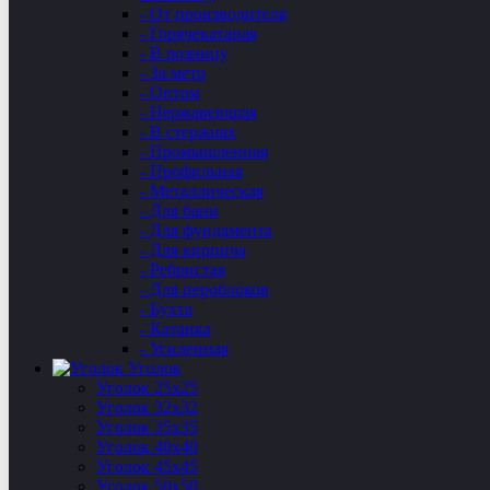
- От производителя
- Горячекатаная
- В розницу
- За метр
- Оптом
- Нержавеющая
- В стержнях
- Промышленная
- Профильная
- Металлическая
- Для бани
- Для фундамента
- Для кирпича
- Ребристая
- Для пероблоков
- Бухта
- Катанка
- Усиленная
Уголок
Уголок 25х25
Уголок 32х32
Уголок 35х35
Уголок 40х40
Уголок 45х45
Уголок 50х50