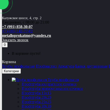
Калужское шоссе, 4, стр. 2
Ежедневно, с 08:00 до 21:00
+7 (991) 858-30-07
+7 (495) 142-77-02
metalloprokatmo@yandex.ru
Заказать звонок
0
В корзине пусто!
Корзина
Трубы профильные
Профнастил
Арматура
Балки двутавровые
Категории
Труба профильная
Профтруба квадратного сечения
Профтруба прямоугольного сечения
Профтруба 15х15
Профтруба 20х20
Профтруба 25х25
Профтруба 30х30