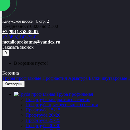
Калужское шоссе, 4, стр. 2
Ежедневно, с 08:00 до 21:00
+7 (991) 858-30-07
+7 (495) 142-77-02
metalloprokatmo@yandex.ru
Заказать звонок
0
В корзине пусто!
Корзина
Трубы профильные
Профнастил
Арматура
Балки двутавровые
Категории
Труба профильная
Профтруба квадратного сечения
Профтруба прямоугольного сечения
Профтруба 15х15
Профтруба 20х20
Профтруба 25х25
Профтруба 30х30