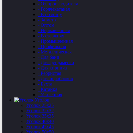
- От производителя
- Горячекатаная
- В розницу
- За метр
- Оптом
- Нержавеющая
- В стержнях
- Промышленная
- Профильная
- Металлическая
- Для бани
- Для фундамента
- Для кирпича
- Ребристая
- Для пероблоков
- Бухта
- Катанка
- Усиленная
Уголок
Уголок 25х25
Уголок 32х32
Уголок 35х35
Уголок 40х40
Уголок 45х45
Уголок 50х50