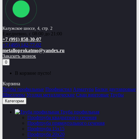
Калужское шоссе, 4, стр. 2
Ежедневно, с 08:00 до 21:00
+7 (991) 858-30-07
+7 (495) 142-77-02
metalloprokatmo@yandex.ru
Заказать звонок
0
В корзине пусто!
Корзина
Трубы профильные
Профнастил
Арматура
Балки двутавровые
Швеллеры
Уголки металлические
Сваи винтовые
Трубы
Категории
Труба профильная
Профтруба квадратного сечения
Профтруба прямоугольного сечения
Профтруба 15х15
Профтруба 20х20