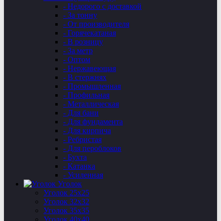
- Недорого с доставкой
- За тонну
- От производителя
- Горячекатаная
- В розницу
- За метр
- Оптом
- Нержавеющая
- В стержнях
- Промышленная
- Профильная
- Металлическая
- Для бани
- Для фундамента
- Для кирпича
- Ребристая
- Для пероблоков
- Бухта
- Катанка
- Усиленная
Уголок
Уголок 25х25
Уголок 32х32
Уголок 35х35
Уголок 40х40