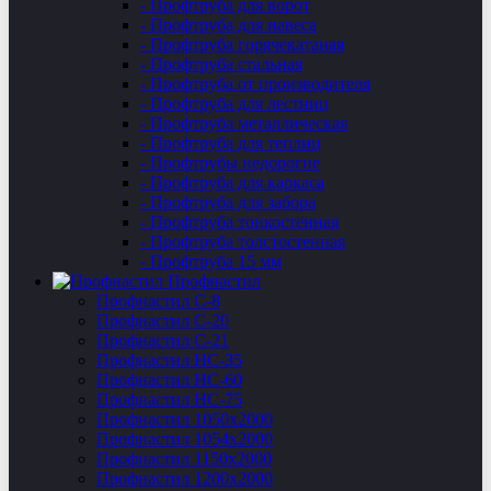
- Профтруба для ворот
- Профтруба для навеса
- Профтруба горячекатаная
- Профтруба стальная
- Профтруба от производителя
- Профтруба для лестниц
- Профтруба металлическая
- Профтруба для теплиц
- Профтрубы недорогие
- Профтруба для каркаса
- Профтруба для забора
- Профтруба тонкостенная
- Профтруба толстостенная
- Профтруба 15 мм
Профнастил
Профнастил C-8
Профнастил С-20
Профнастил C-21
Профнастил НС-35
Профнастил НС-60
Профнастил НС-75
Профнастил 1050х2000
Профнастил 1054х2000
Профнастил 1150х2000
Профнастил 1200х2000