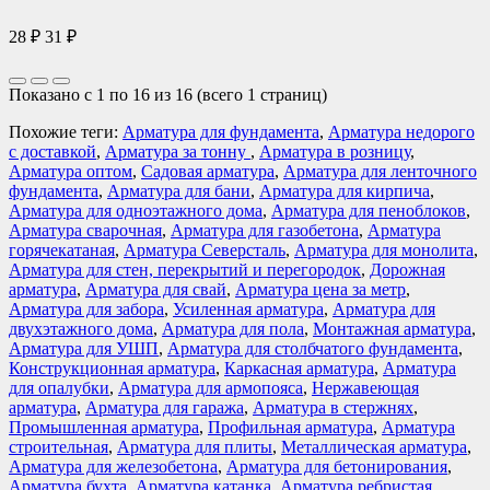
28 ₽
31 ₽
Показано с 1 по 16 из 16 (всего 1 страниц)
Похожие теги:
Арматура для фундамента
,
Арматура недорого
с доставкой
,
Арматура за тонну
,
Арматура в розницу
,
Арматура оптом
,
Садовая арматура
,
Арматура для ленточного
фундамента
,
Арматура для бани
,
Арматура для кирпича
,
Арматура для одноэтажного дома
,
Арматура для пеноблоков
,
Арматура сварочная
,
Арматура для газобетона
,
Арматура
горячекатаная
,
Арматура Северсталь
,
Арматура для монолита
,
Арматура для стен, перекрытий и перегородок
,
Дорожная
арматура
,
Арматура для свай
,
Арматура цена за метр
,
Арматура для забора
,
Усиленная арматура
,
Арматура для
двухэтажного дома
,
Арматура для пола
,
Монтажная арматура
,
Арматура для УШП
,
Арматура для столбчатого фундамента
,
Конструкционная арматура
,
Каркасная арматура
,
Арматура
для опалубки
,
Арматура для армопояса
,
Нержавеющая
арматура
,
Арматура для гаража
,
Арматура в стержнях
,
Промышленная арматура
,
Профильная арматура
,
Арматура
строительная
,
Арматура для плиты
,
Металлическая арматура
,
Арматура для железобетона
,
Арматура для бетонирования
,
Арматура бухта
,
Арматура катанка
,
Арматура ребристая
,