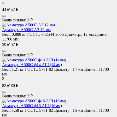
4
грузовым автотранспортом.
Гарантия качества продукции, сертификаты
44 ₽
42 ₽
ГОСТ и ТУ.
Постоянное наличие на складе запаса широкого
Ваша скидка: 2 ₽
сортамента.
Бесплатная резка металла по чертежам и
Арматура А500С А3 12 мм
размерам заказчика.
Вес::
0.888 кг
ГОСТ::
Р52544-2006
Диаметр::
12 мм
Длина::
11700 мм
Оформляйте заказ на сайте или по контактным
59 ₽
57 ₽
телефонам. Звоните или пишите, чтобы получить
больше информации об ассортименте, ценах,
актуальных акциях и скидках, сроках поставки.
Ваша скидка: 2 ₽
Арматура А500С ф14 АIII (14мм)
Вес::
1.21 кг
ГОСТ::
5781-82
Диаметр::
14 мм
Длина::
11700
мм
5
82 ₽
80 ₽
Ваша скидка: 3 ₽
Арматура А500С ф16 АIII (16мм)
Вес::
1.58 кг
ГОСТ::
5781-82
Диаметр::
16 мм
Длина::
11700
мм