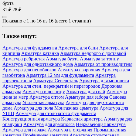
бухта
31 ₽
28 ₽
Показано с 1 по 16 из 16 (всего 1 страниц)
Также ищут:
Арматура для фундамента
Арматура для бани
Арматура для
кирпича
Арматура катанка
Арматура недорого с доставкой
Арматура ребристая
Арматура бухта
Арматура за тонну
Арматура для одноэтажного дома
Арматура от производителя
Арматура для пеноблоков
Арматура сварочная
Арматура для
газобетона
Арматура 12 мм для фундамента
Арматура
горячекатаная
Арматура Северсталь
Арматура для монолита
Арматура для стен, перекрытий и перегородок
Дорожная
арматура
Арматура в розницу
Арматура для свай
Арматура
цена за метр
Арматура оптом
Арматура для забора
Садовая
арматура
Усиленная арматура
Арматура для двухэтажного
дома
Арматура для пола
Монтажная арматура
Арматура для
УШП
Арматура для столбчатого фундамента
Конструкционная арматура
Каркасная арматура
Арматура для
опалубки
Арматура для армопояса
Нержавеющая арматура
Арматура для гаража
Арматура в стержнях
Промышленная
арматура
Профильная арматура
Арматура строительная