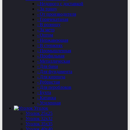
- Недорого с доставкой
- За тонну
- От производителя
- Горячекатаная
- В розницу
- За метр
- Оптом
- Нержавеющая
- В стержнях
- Промышленная
- Профильная
- Металлическая
- Для бани
- Для фундамента
- Для кирпича
- Ребристая
- Для пероблоков
- Бухта
- Катанка
- Усиленная
Уголок
Уголок 25х25
Уголок 32х32
Уголок 35х35
Уголок 40х40