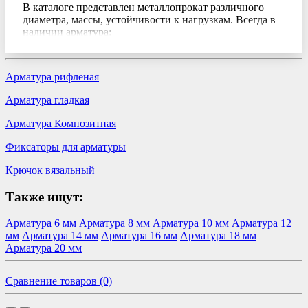
В каталоге представлен металлопрокат различного
диаметра, массы, устойчивости к нагрузкам. Всегда в
наличии арматура:
Рифленая – наиболее востребованный вид
металлопроката. Поставляется в прутках и
Арматура рифленая
бухтах. Широко применяется в строительстве,
устройстве каркасов, перегородок и перекрытий,
Арматура гладкая
в кладочных работах, при изготовлении
железобетонных изделий. Малые диаметры
Арматура Композитная
используют для укрепления штукатурных
покрытий
Фиксаторы для арматуры
Гладкая – обеспечивает качественное усиление
конструкций из железобетона, выдерживая
Крючок вязальный
значительные растягивающие напряжения (ж/б
балки перекрытия) и напряжение в сжатой зоне
Также ищут:
(колонны и полуколонны). Также применяется в
виде конструкционного элемента
Арматура 6 мм
Арматура 8 мм
Арматура 10 мм
Арматура 12
металлоконструкций и для изготовления
мм
Арматура 14 мм
Арматура 16 мм
Арматура 18 мм
крепежей, метизов.
Арматура 20 мм
Композитная – инновационная альтернатива
стальной арматуре. Поставляется в хлыстах и
бухтах. Используется в строительстве, в том
Сравнение товаров (0)
числе дорожном, для армирования фундаментов
и стен, устройства полов и стяжек,