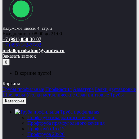
Калужское шоссе, 4, стр. 2
Ежедневно, с 08:00 до 21:00
+7 (991) 858-30-07
+7 (495) 142-77-02
metalloprokatmo@yandex.ru
Заказать звонок
0
В корзине пусто!
Корзина
Трубы профильные
Профнастил
Арматура
Балки двутавровые
Швеллеры
Уголки металлические
Сваи винтовые
Трубы
Категории
Труба профильная
Профтруба квадратного сечения
Профтруба прямоугольного сечения
Профтруба 15х15
Профтруба 20х20