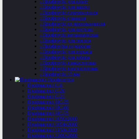
- Профтруба для ворот
- Профтруба для навеса
- Профтруба горячекатаная
- Профтруба стальная
- Профтруба от производителя
- Профтруба для лестниц
- Профтруба металлическая
- Профтруба для теплиц
- Профтрубы недорогие
- Профтруба для каркаса
- Профтруба для забора
- Профтруба тонкостенная
- Профтруба толстостенная
- Профтруба 15 мм
Профнастил
Профнастил C-8
Профнастил С-20
Профнастил C-21
Профнастил НС-35
Профнастил НС-60
Профнастил НС-75
Профнастил 1050х2000
Профнастил 1054х2000
Профнастил 1150х2000
Профнастил 1200х2000