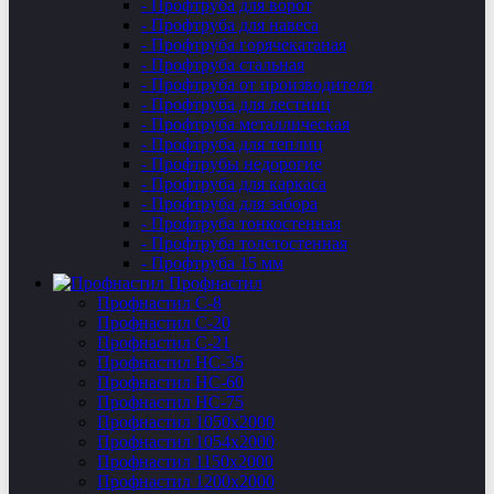
- Профтруба для ворот
- Профтруба для навеса
- Профтруба горячекатаная
- Профтруба стальная
- Профтруба от производителя
- Профтруба для лестниц
- Профтруба металлическая
- Профтруба для теплиц
- Профтрубы недорогие
- Профтруба для каркаса
- Профтруба для забора
- Профтруба тонкостенная
- Профтруба толстостенная
- Профтруба 15 мм
Профнастил
Профнастил C-8
Профнастил С-20
Профнастил C-21
Профнастил НС-35
Профнастил НС-60
Профнастил НС-75
Профнастил 1050х2000
Профнастил 1054х2000
Профнастил 1150х2000
Профнастил 1200х2000