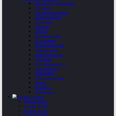
- Недорого с доставкой
- За тонну
- От производителя
- Горячекатаная
- В розницу
- За метр
- Оптом
- Нержавеющая
- В стержнях
- Промышленная
- Профильная
- Металлическая
- Для бани
- Для фундамента
- Для кирпича
- Ребристая
- Для пероблоков
- Бухта
- Катанка
- Усиленная
Уголок
Уголок 25х25
Уголок 32х32
Уголок 35х35
Уголок 40х40