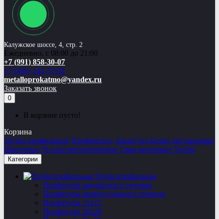
Калужское шоссе, 4, стр. 2
Ежедневно, с 08:00 до 21:00
+7 (991) 858-30-07
+7 (495) 142-77-02
metalloprokatmo@yandex.ru
Заказать звонок
0
В корзине пусто!
Корзина
Трубы профильные
Профнастил
Арматура
Балки двутавровые
Швеллеры
Уголки металлические
Сваи винтовые
Трубы
Категории
Труба профильная
Профтруба квадратного сечения
Профтруба прямоугольного сечения
Профтруба 15х15
Профтруба 20х20