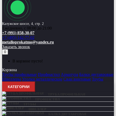
Калужское шоссе, 4, стр. 2
Ежедневно, с 08:00 до 21:00
+7 (991) 858-30-07
+7 (495) 142-77-02
metalloprokatmo@yandex.ru
Заказать звонок
0
В корзине пусто!
Корзина
Трубы профильные
Профнастил
Арматура
Балки двутавровые
Швеллеры
Уголки металлические
Сваи винтовые
Трубы
КАТЕГОРИИ
ТРУБА ПРОФИЛЬНАЯ
ПРОФНАСТИЛ
ТРУБЫ
ШВЕЛЛЕР
БАЛКА ДВУТАВРОВАЯ