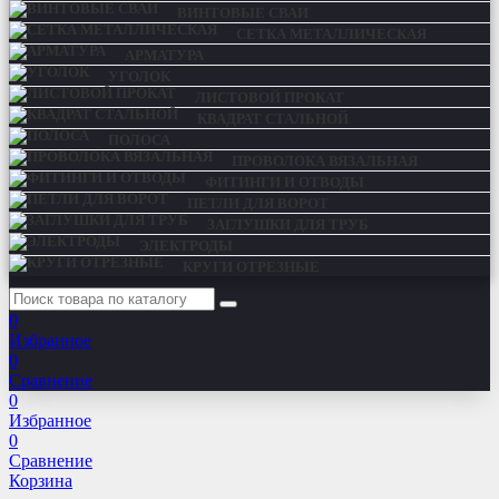
ВИНТОВЫЕ СВАИ
СЕТКА МЕТАЛЛИЧЕСКАЯ
АРМАТУРА
УГОЛОК
ЛИСТОВОЙ ПРОКАТ
КВАДРАТ СТАЛЬНОЙ
ПОЛОСА
ПРОВОЛОКА ВЯЗАЛЬНАЯ
ФИТИНГИ И ОТВОДЫ
ПЕТЛИ ДЛЯ ВОРОТ
ЗАГЛУШКИ ДЛЯ ТРУБ
ЭЛЕКТРОДЫ
КРУГИ ОТРЕЗНЫЕ
0
Избранное
0
Сравнение
0
Избранное
0
Сравнение
Корзина