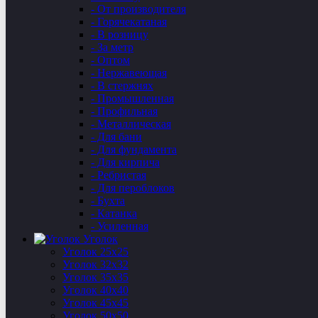
- От производителя
- Горячекатаная
- В розницу
- За метр
- Оптом
- Нержавеющая
- В стержнях
- Промышленная
- Профильная
- Металлическая
- Для бани
- Для фундамента
- Для кирпича
- Ребристая
- Для пероблоков
- Бухта
- Катанка
- Усиленная
Уголок
Уголок 25х25
Уголок 32х32
Уголок 35х35
Уголок 40х40
Уголок 45х45
Уголок 50х50