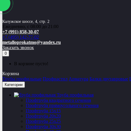
Калужское шоссе, 4, стр. 2
Ежедневно, с 08:00 до 21:00
+7 (991) 858-30-07
+7 (495) 142-77-02
metalloprokatmo@yandex.ru
Заказать звонок
0
В корзине пусто!
Корзина
Трубы профильные
Профнастил
Арматура
Балки двутавровые
Категории
Труба профильная
Профтруба квадратного сечения
Профтруба прямоугольного сечения
Профтруба 15х15
Профтруба 20х20
Профтруба 25х25
Профтруба 30х30