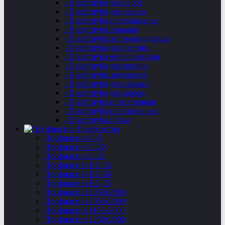
- Профтруба для ворот
- Профтруба для навеса
- Профтруба горячекатаная
- Профтруба стальная
- Профтруба от производителя
- Профтруба для лестниц
- Профтруба металлическая
- Профтруба для теплиц
- Профтрубы недорогие
- Профтруба для каркаса
- Профтруба для забора
- Профтруба тонкостенная
- Профтруба толстостенная
- Профтруба 15 мм
Профнастил
Профнастил C-8
Профнастил С-20
Профнастил C-21
Профнастил НС-35
Профнастил НС-60
Профнастил НС-75
Профнастил 1050х2000
Профнастил 1054х2000
Профнастил 1150х2000
Профнастил 1200х2000