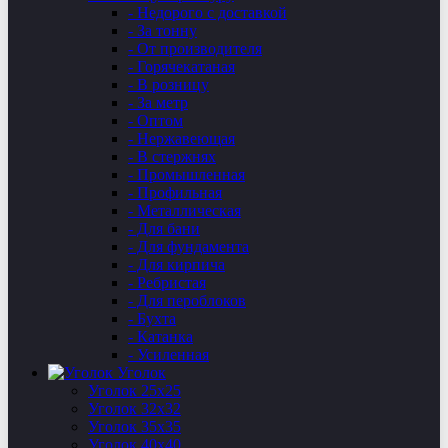
- Недорого с доставкой
- За тонну
- От производителя
- Горячекатаная
- В розницу
- За метр
- Оптом
- Нержавеющая
- В стержнях
- Промышленная
- Профильная
- Металлическая
- Для бани
- Для фундамента
- Для кирпича
- Ребристая
- Для пероблоков
- Бухта
- Катанка
- Усиленная
Уголок
Уголок 25х25
Уголок 32х32
Уголок 35х35
Уголок 40х40