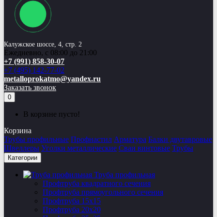
Калужское шоссе, 4, стр. 2
Ежедневно, с 08:00 до 21:00
+7 (991) 858-30-07
+7 (495) 142-77-02
metalloprokatmo@yandex.ru
Заказать звонок
0
В корзине пусто!
Корзина
Трубы профильные
Профнастил
Арматура
Балки двутавровые
Швеллеры
Уголки металлические
Сваи винтовые
Трубы
Категории
Труба профильная
Профтруба квадратного сечения
Профтруба прямоугольного сечения
Профтруба 15х15
Профтруба 20х20