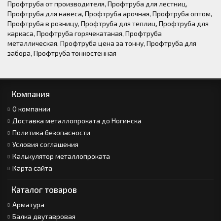
Профтруба от производителя
,
Профтруба для лестниц
,
Профтруба для навеса
,
Профтруба арочная
,
Профтруба оптом
,
Профтруба в розницу
,
Профтруба для теплиц
,
Профтруба для
каркаса
,
Профтруба горячекатаная
,
Профтруба
металлическая
,
Профтруба цена за тонну
,
Профтруба для
забора
,
Профтруба тонкостенная
Компания
О компании
Доставка металлопроката до Ногинска
Политика безопасности
Условия соглашения
Калькулятор металлопроката
Карта сайта
Каталог товаров
Арматура
Балка двутавровая