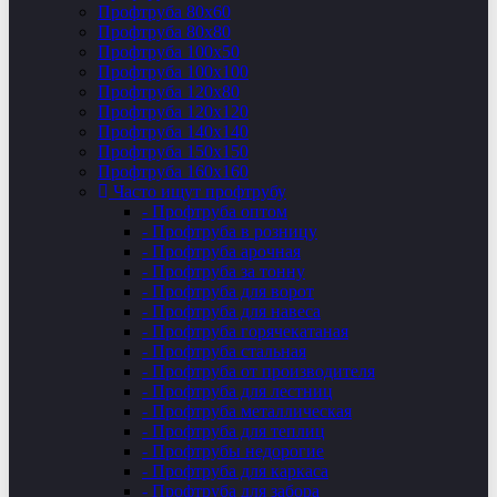
Профтруба 80х60
Профтруба 80х80
Профтруба 100х50
Профтруба 100х100
Профтруба 120х80
Профтруба 120х120
Профтруба 140х140
Профтруба 150х150
Профтруба 160х160
Часто ищут профтрубу
- Профтруба оптом
- Профтруба в розницу
- Профтруба арочная
- Профтруба за тонну
- Профтруба для ворот
- Профтруба для навеса
- Профтруба горячекатаная
- Профтруба стальная
- Профтруба от производителя
- Профтруба для лестниц
- Профтруба металлическая
- Профтруба для теплиц
- Профтрубы недорогие
- Профтруба для каркаса
- Профтруба для забора