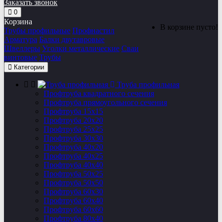
Заказать звонок
0
Корзина
В корзине пусто!
Трубы профильные
Профнастил
Арматура
Балки двутавровые
Швеллеры
Уголки металлические
Сваи
винтовые
Трубы
Категории
Труба профильная
Профтруба квадратного сечения
Профтруба прямоугольного сечения
Профтруба 15х15
Профтруба 20х20
Профтруба 25х25
Профтруба 30х30
Профтруба 40х20
Профтруба 40х25
Профтруба 40х40
Профтруба 50х25
Профтруба 50х50
Профтруба 60х30
Профтруба 60х40
Профтруба 60х60
Профтруба 80х40