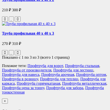
210 ₽
300 ₽
Труба профильная 40 х 40 х 3
270 ₽
310 ₽
Показано с 1 по 3 из 3 (всего 1 страниц)
Похожие теги:
Профтруба для ворот
,
Профтруба стальная
,
Профтруба от производителя
,
Профтруба для лестниц
,
Профтруба для навеса
,
Профтруба арочная
,
Профтруба оптом
,
Профтруба в розницу
,
Профтруба для теплиц
,
Профтруба для
каркаса
,
Профтруба горячекатаная
,
Профтруба металлическая
,
Профтруба цена за тонну
,
Профтруба для забора
,
Профтруба
тонкостенная
×