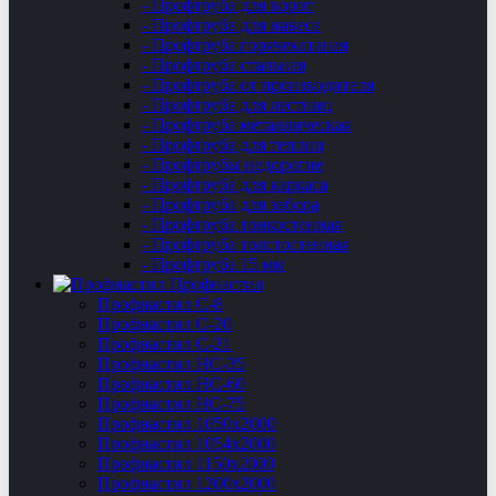
- Профтруба для ворот
- Профтруба для навеса
- Профтруба горячекатаная
- Профтруба стальная
- Профтруба от производителя
- Профтруба для лестниц
- Профтруба металлическая
- Профтруба для теплиц
- Профтрубы недорогие
- Профтруба для каркаса
- Профтруба для забора
- Профтруба тонкостенная
- Профтруба толстостенная
- Профтруба 15 мм
Профнастил
Профнастил C-8
Профнастил С-20
Профнастил C-21
Профнастил НС-35
Профнастил НС-60
Профнастил НС-75
Профнастил 1050х2000
Профнастил 1054х2000
Профнастил 1150х2000
Профнастил 1200х2000