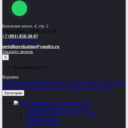
Калужское шоссе, 4, стр. 2
Ежедневно, с 08:00 до 21:00
+7 (991) 858-30-07
+7 (495) 142-77-02
metalloprokatmo@yandex.ru
Заказать звонок
0
В корзине пусто!
Корзина
Трубы профильные
Профнастил
Арматура
Балки двутавровые
Швеллеры
Уголки металлические
Сваи винтовые
Трубы
Категории
Труба профильная
Профтруба квадратного сечения
Профтруба прямоугольного сечения
Профтруба 15х15
Профтруба 20х20