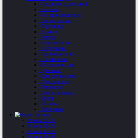
- Недорого с доставкой
- За тонну
- От производителя
- Горячекатаная
- В розницу
- За метр
- Оптом
- Нержавеющая
- В стержнях
- Промышленная
- Профильная
- Металлическая
- Для бани
- Для фундамента
- Для кирпича
- Ребристая
- Для пероблоков
- Бухта
- Катанка
- Усиленная
Уголок
Уголок 25х25
Уголок 32х32
Уголок 35х35
Уголок 40х40