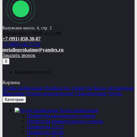
Калужское шоссе, 4, стр. 2
Ежедневно, с 08:00 до 21:00
+7 (991) 858-30-07
+7 (495) 142-77-02
metalloprokatmo@yandex.ru
Заказать звонок
0
В корзине пусто!
Корзина
Трубы профильные
Профнастил
Арматура
Балки двутавровые
Швеллеры
Уголки металлические
Сваи винтовые
Трубы
Категории
Труба профильная
Профтруба квадратного сечения
Профтруба прямоугольного сечения
Профтруба 15х15
Профтруба 20х20