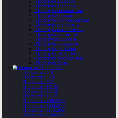
- Профтруба для ворот
- Профтруба для навеса
- Профтруба горячекатаная
- Профтруба стальная
- Профтруба от производителя
- Профтруба для лестниц
- Профтруба металлическая
- Профтруба для теплиц
- Профтрубы недорогие
- Профтруба для каркаса
- Профтруба для забора
- Профтруба тонкостенная
- Профтруба толстостенная
- Профтруба 15 мм
Профнастил
Профнастил C-8
Профнастил С-20
Профнастил C-21
Профнастил НС-35
Профнастил НС-60
Профнастил НС-75
Профнастил 1050х2000
Профнастил 1054х2000
Профнастил 1150х2000
Профнастил 1200х2000