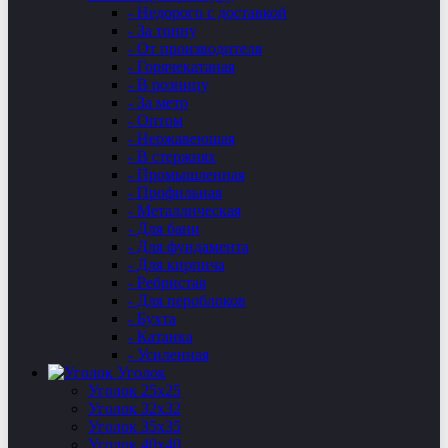
- Недорого с доставкой
- За тонну
- От производителя
- Горячекатаная
- В розницу
- За метр
- Оптом
- Нержавеющая
- В стержнях
- Промышленная
- Профильная
- Металлическая
- Для бани
- Для фундамента
- Для кирпича
- Ребристая
- Для пероблоков
- Бухта
- Катанка
- Усиленная
Уголок
Уголок 25х25
Уголок 32х32
Уголок 35х35
Уголок 40х40