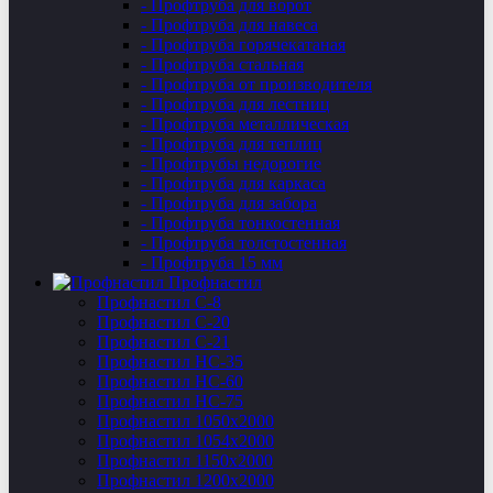
- Профтруба для ворот
- Профтруба для навеса
- Профтруба горячекатаная
- Профтруба стальная
- Профтруба от производителя
- Профтруба для лестниц
- Профтруба металлическая
- Профтруба для теплиц
- Профтрубы недорогие
- Профтруба для каркаса
- Профтруба для забора
- Профтруба тонкостенная
- Профтруба толстостенная
- Профтруба 15 мм
Профнастил
Профнастил C-8
Профнастил С-20
Профнастил C-21
Профнастил НС-35
Профнастил НС-60
Профнастил НС-75
Профнастил 1050х2000
Профнастил 1054х2000
Профнастил 1150х2000
Профнастил 1200х2000