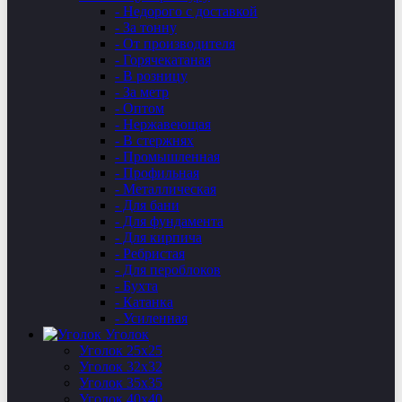
- Недорого с доставкой
- За тонну
- От производителя
- Горячекатаная
- В розницу
- За метр
- Оптом
- Нержавеющая
- В стержнях
- Промышленная
- Профильная
- Металлическая
- Для бани
- Для фундамента
- Для кирпича
- Ребристая
- Для пероблоков
- Бухта
- Катанка
- Усиленная
Уголок
Уголок 25х25
Уголок 32х32
Уголок 35х35
Уголок 40х40