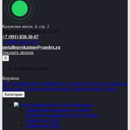
Калужское шоссе, 4, стр. 2
Ежедневно, с 08:00 до 21:00
+7 (991) 858-30-07
+7 (495) 142-77-02
metalloprokatmo@yandex.ru
Заказать звонок
0
В корзине пусто!
Корзина
Трубы профильные
Профнастил
Арматура
Балки двутавровые
Швеллеры
Уголки металлические
Сваи винтовые
Трубы
Категории
Труба профильная
Профтруба квадратного сечения
Профтруба прямоугольного сечения
Профтруба 15х15
Профтруба 20х20