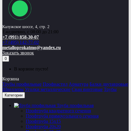
Калужское шоссе, 4, стр. 2
Ежедневно, с 08:00 до 21:00
+7 (991) 858-30-07
+7 (495) 142-77-02
metalloprokatmo@yandex.ru
Заказать звонок
0
В корзине пусто!
Корзина
Трубы профильные
Профнастил
Арматура
Балки двутавровые
Швеллеры
Уголки металлические
Сваи винтовые
Трубы
Категории
Труба профильная
Профтруба квадратного сечения
Профтруба прямоугольного сечения
Профтруба 15х15
Профтруба 20х20