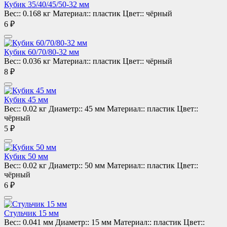
перекрытий, при монтаже расстояние между
Кубик 35/40/45/50-32 мм
ними должно быть метр. Форма фиксаторов:
Вес::
0.168 кг
Материал::
пластик
Цвет::
чёрный
колесо, звездочка, конус, универсальный и
6 ₽
настил.
Горизонтальные
схожи с кольцом по форме,
имеют фиксатор по центру. Они необходимы для
Кубик 60/70/80-32 мм
защиты от контакта стержней арматуры и
Вес::
0.036 кг
Материал::
пластик
Цвет::
чёрный
опалубки, чтобы соблюсти расстояние защитного
8 ₽
слоя. Нужны при возведении колонн и стен.
Форма: стойка, стульчик, корона, пирамида,
настил, защелка.
Кубик 45 мм
Для опалубочных систем и щитов опалубки
–
Вес::
0.02 кг
Диаметр::
45 мм
Материал::
пластик
Цвет::
пробка-заглушка с шляпкой, конус, елочка,
чёрный
треугольный профиль и Т-профиль.
5 ₽
Чтобы фиксаторы для арматуры справлялись с
поставленными задачами, их выпускают их
пластичного и крепкого полиэтилена. Качество
Кубик 50 мм
элементов проверяются руками: они не должны
Вес::
0.02 кг
Диаметр::
50 мм
Материал::
пластик
Цвет::
ломаться при сгибании.
чёрный
6 ₽
Стульчик 15 мм
Вес::
0.041 мм
Диаметр::
15 мм
Материал::
пластик
Цвет::