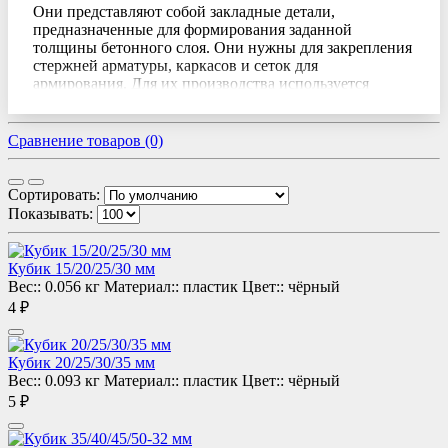
Они представляют собой закладные детали,
предназначенные для формирования заданной
толщины бетонного слоя. Они нужны для закрепления
стержней арматуры, каркасов и сеток для
армирования. Для их производства используется
полиэтилен высокой прочности, отливаемый под
давлением. Пластик устойчив к окислению и
коррозии, справляется с перепадами температур.
Сравнение товаров (0)
Важно при закладке соблюсти расстояние между
фиксаторами. Оно должно отвечать конкретным
Сортировать:
условиям. Обычно на 1 м2 бетона требуется 4-10
Показывать:
элементов, размещенных в шахматном порядке.
Типы фиксаторов для арматуры
Кубик 15/20/25/30 мм
Вес::
0.056 кг
Материал::
пластик
Цвет::
чёрный
4 ₽
Все фиксаторы условно можно поделить на крупные
категории:
Вертикальные
имеют сходство с прямоугольной
Кубик 20/25/30/35 мм
или круглой стойкой. Они выпускаются с
Вес::
0.093 кг
Материал::
пластик
Цвет::
чёрный
«ножками». Сверху выполнены ограничители,
5 ₽
которые не дают арматуре соскальзывать.
Элементы нужны возведении фундаментов и