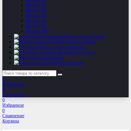
Полоса 30
Полоса 40
Полоса 50
Полоса 60
Полоса 80
Полоса 100
Проволока вязальная
Фитинги и отводы
Петли для ворот
Заглушки для труб
Электроды
Круги отрезные
0
Избранное
0
Сравнение
0
Избранное
0
Сравнение
Корзина