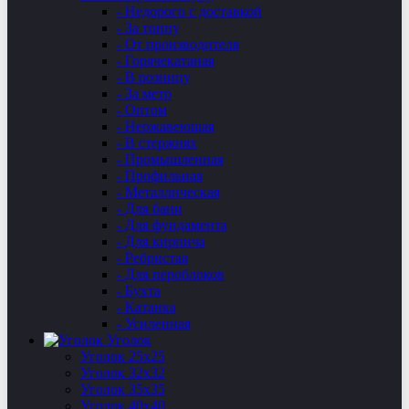
- Недорого с доставкой
- За тонну
- От производителя
- Горячекатаная
- В розницу
- За метр
- Оптом
- Нержавеющая
- В стержнях
- Промышленная
- Профильная
- Металлическая
- Для бани
- Для фундамента
- Для кирпича
- Ребристая
- Для пероблоков
- Бухта
- Катанка
- Усиленная
Уголок
Уголок 25х25
Уголок 32х32
Уголок 35х35
Уголок 40х40