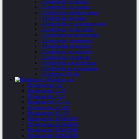
- Профтруба для ворот
- Профтруба для навеса
- Профтруба горячекатаная
- Профтруба стальная
- Профтруба от производителя
- Профтруба для лестниц
- Профтруба металлическая
- Профтруба для теплиц
- Профтрубы недорогие
- Профтруба для каркаса
- Профтруба для забора
- Профтруба тонкостенная
- Профтруба толстостенная
- Профтруба 15 мм
Профнастил
Профнастил C-8
Профнастил С-20
Профнастил C-21
Профнастил НС-35
Профнастил НС-60
Профнастил НС-75
Профнастил 1050х2000
Профнастил 1054х2000
Профнастил 1150х2000
Профнастил 1200х2000